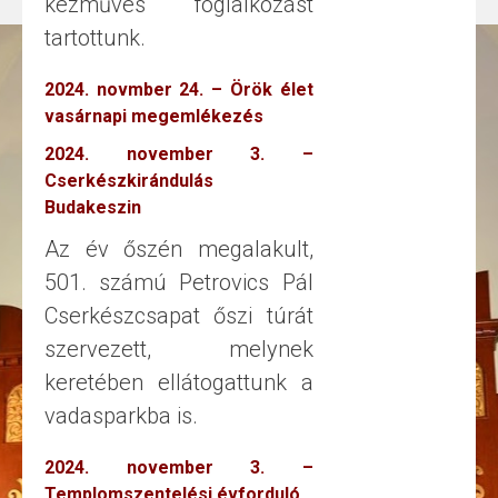
kézműves foglalkozást
tartottunk.
2024. novmber 24. – Örök élet
vasárnapi megemlékezés
2024. november 3. –
Cserkészkirándulás
Budakeszin
Az év őszén megalakult,
501. számú Petrovics Pál
Cserkészcsapat őszi túrát
szervezett, melynek
keretében ellátogattunk a
vadasparkba is.
2024. november 3. –
Templomszentelési évforduló