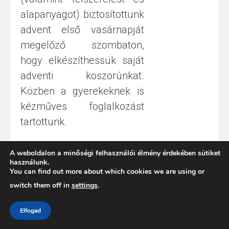
alapanyagot) biztosítottunk
advent első vasárnapját
megelőző szombaton,
hogy elkészíthessük saját
adventi koszorúnkat.
Közben a gyerekeknek is
kézműves foglalkozást
tartottunk.
2023. november 26. – Örök élet
A weboldalon a minőségi felhasználói élmény érdekében sütiket
vasárnapi megemlékezés
használunk.
You can find out more about which cookies we are using or
2023. november 15. – Kitekintő
switch them off in
settings
.
programsorozat első alkalma
A
Kitekintő
alkalmain
Elfogad
meghívott szakértők