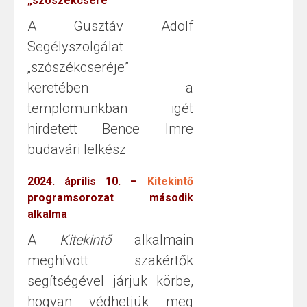
„szószékcsere”
A Gusztáv Adolf
Segélyszolgálat
„szószékcseréje”
keretében a
templomunkban igét
hirdetett Bence Imre
budavári lelkész
2024. április 10. –
Kitekintő
programsorozat második
alkalma
A
Kitekintő
alkalmain
meghívott szakértők
segítségével járjuk körbe,
hogyan védhetjük meg