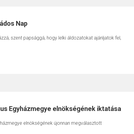
ládos Nap
házzá, szent papsággá, hogy lelki áldozatokat ajánljatok fel,
likus Egyházmegye elnökségének iktatása
Egyházmegye elnökségének újonnan megválasztott