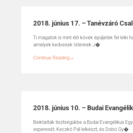
2018. június 17. – Tanévzáró Csa
Ti magatok is mint élő kövek épüljetek fel lelki 
amelyek kedvesek Istennek J�
Continue Reading
→
2018. június 10. – Budai Evangé
Beiktatták tisztségükbe a Budai Evangélikus 
esperesét, Keczkó Pál lelkészt, és Dobó Gy�