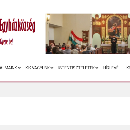
ALMAINK
KIK VAGYUNK
ISTENTISZTELETEK
HÍRLEVÉL
K