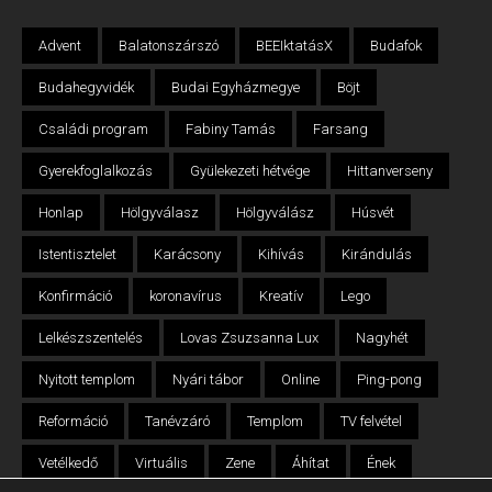
Advent
Balatonszárszó
BEEIktatásX
Budafok
Budahegyvidék
Budai Egyházmegye
Böjt
Családi program
Fabiny Tamás
Farsang
Gyerekfoglalkozás
Gyülekezeti hétvége
Hittanverseny
Honlap
Hölgyválasz
Hölgyválász
Húsvét
Istentisztelet
Karácsony
Kihívás
Kirándulás
Konfirmáció
koronavírus
Kreatív
Lego
Lelkészszentelés
Lovas Zsuzsanna Lux
Nagyhét
Nyitott templom
Nyári tábor
Online
Ping-pong
Reformáció
Tanévzáró
Templom
TV felvétel
Vetélkedő
Virtuális
Zene
Áhítat
Ének