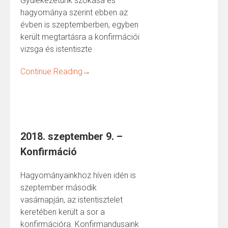
Gyülekezetünk szokása és
hagyománya szerint ebben az
évben is szeptemberben, egyben
került megtartásra a konfirmációi
vizsga és istentiszte
Continue Reading
→
2018. szeptember 9. –
Konfirmáció
Hagyományainkhoz híven idén is
szeptember második
vasárnapján, az istentisztelet
keretében került a sor a
konfirmációra. Konfirmandusaink