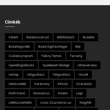
Címkék
Advent
Balatonszárszó
BEEIktatásX
Budafok
Budahegyvidék
Budai Egyházmegye
Böjt
Családi program
Fabiny Tamás
Farsang
Gyerekfoglalkozás
Gyülekezeti hétvége
Hittanverseny
Honlap
Hölgyválasz
Hölgyválász
Húsvét
Istentisztelet
Karácsony
Kihívás
Kirándulás
Konfirmáció
koronavírus
Kreatív
Lego
Lelkészszentelés
Lovas Zsuzsanna Lux
Nagyhét