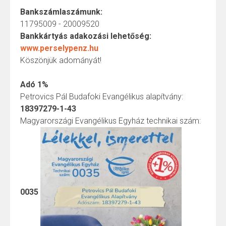
Bankszámlaszámunk:
11795009 - 20009520
Bankkártyás adakozási lehetőség:
www.perselypenz.hu
Köszönjük adományát!
Adó 1%
Petrovics Pál Budafoki Evangélikus alapítvány:
18397279-1-43
Magyarországi Evangélikus Egyház technikai szám:
0035