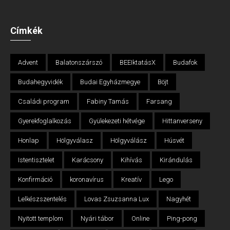
Címkék
Advent
Balatonszárszó
BEEIktatásX
Budafok
Budahegyvidék
Budai Egyházmegye
Böjt
Családi program
Fabiny Tamás
Farsang
Gyerekfoglalkozás
Gyülekezeti hétvége
Hittanverseny
Honlap
Hölgyválasz
Hölgyválász
Húsvét
Istentisztelet
Karácsony
Kihívás
Kirándulás
Konfirmáció
koronavírus
Kreatív
Lego
Lelkészszentelés
Lovas Zsuzsanna Lux
Nagyhét
Nyitott templom
Nyári tábor
Online
Ping-pong