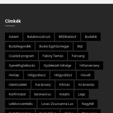
Címkék
Advent
Balatonszárszó
BEEIktatásX
Budafok
Budahegyvidék
Budai Egyházmegye
Böjt
Családi program
Fabiny Tamás
Farsang
Gyerekfoglalkozás
Gyülekezeti hétvége
Hittanverseny
Honlap
Hölgyválasz
Hölgyválász
Húsvét
Istentisztelet
Karácsony
Kihívás
Kirándulás
Konfirmáció
koronavírus
Kreatív
Lego
Lelkészszentelés
Lovas Zsuzsanna Lux
Nagyhét