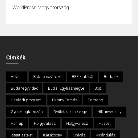
WordPress Magyarország
Címkék
Advent
Balatonszárszó
BEEIktatásX
Budafok
Budahegyvidék
Budai Egyházmegye
Böjt
Családi program
Fabiny Tamás
Farsang
Gyerekfoglalkozás
Gyülekezeti hétvége
Hittanverseny
Honlap
Hölgyválasz
Hölgyválász
Húsvét
Istentisztelet
Karácsony
Kihívás
Kirándulás