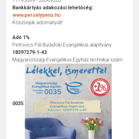
11795009 - 20009520
Bankkártyás adakozási lehetőség:
www.perselypenz.hu
Köszönjük adományát!
Adó 1%
Petrovics Pál Budafoki Evangélikus alapítvány:
18397279-1-43
Magyarországi Evangélikus Egyház technikai szám:
0035