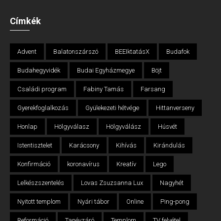
Címkék
Advent
Balatonszárszó
BEEIktatásX
Budafok
Budahegyvidék
Budai Egyházmegye
Böjt
Családi program
Fabiny Tamás
Farsang
Gyerekfoglalkozás
Gyülekezeti hétvége
Hittanverseny
Honlap
Hölgyválasz
Hölgyválász
Húsvét
Istentisztelet
Karácsony
Kihívás
Kirándulás
Konfirmáció
koronavírus
Kreatív
Lego
Lelkészszentelés
Lovas Zsuzsanna Lux
Nagyhét
Nyitott templom
Nyári tábor
Online
Ping-pong
Reformáció
Tanévzáró
Templom
TV felvétel